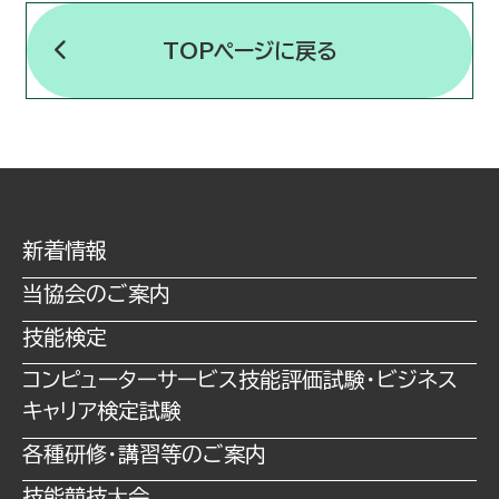
お問い合わせ
TOPページに戻る
アクセスマップ
サイトマップ
宮崎県技能士会連合会
新着情報
当協会のご案内
ものづくり体験・技能講習等（若年技能者
技能検定
⼈材育成⽀援等事業）
コンピューターサービス技能評価試験・ビジネス
キャリア検定試験
プライバシーポリシー
各種研修・講習等のご案内
技能競技⼤会