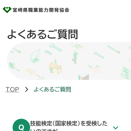
よくあるご質問
文字サイズ
標準
大
背景色
黒
青
白
新着情報
当協会のご案内
TOP
よくあるご質問
技能検定
技能検定（国家検定）を受検した
コンピューターサービス技能評価試験・ビ