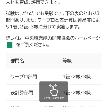
人材を育成、評価できます。
お問い合わせ
試験は、どなたでも受験でき、下の表のとおり3
部門あり、また、ワープロと表計算は難易度によ
アクセスマップ
り1級、2級、3級に分けて実施します。
サイトマップ
詳しくは
中央職業能力開発協会のホームページ
をご覧ください。
宮崎県技能士会連合会
部門名
等級
ものづくり体験・技能講習等（若年技能者
⼈材育成⽀援等事業）
ワープロ部門
1級・2級・3級
プライバシーポリシー
表計算部門
1級・2級・3級
スクロールできます