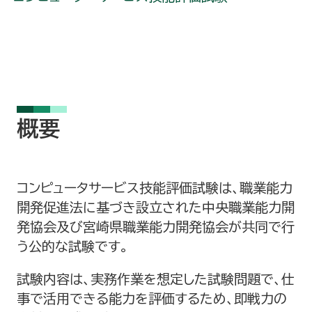
ジネスキャリア検定試験
各種研修・講習等のご案内
技能競技⼤会
概要
職業訓練施設
コンピュータサービス技能評価試験は、職業能力
各種様式ダウンロード
開発促進法に基づき設立された中央職業能力開
発協会及び宮崎県職業能力開発協会が共同で行
リンク
う公的な試験です。
試験内容は、実務作業を想定した試験問題で、仕
よくあるご質問
事で活用できる能力を評価するため、即戦力の