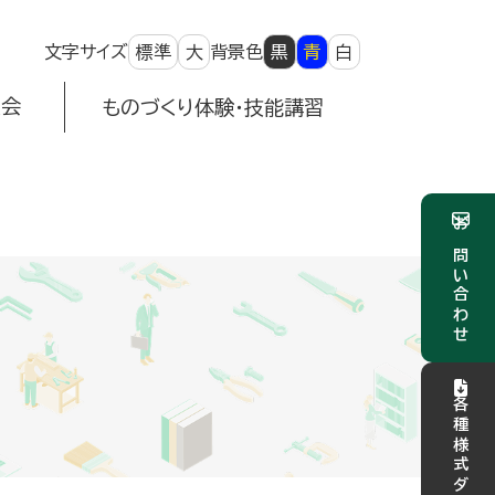
文字サイズ
標準
大
背景色
黒
青
白
⼤会
ものづくり体験・技能講習
お問い合わせ
各種様式ダウンロード