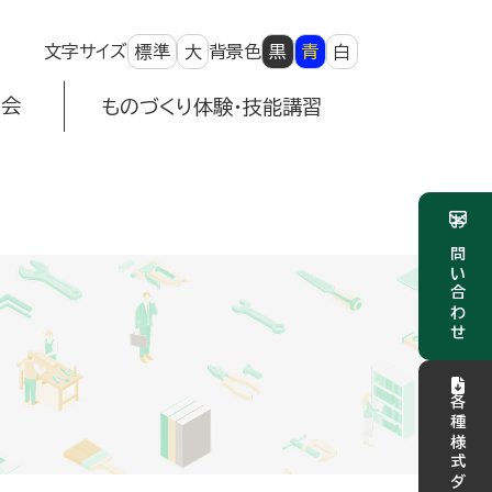
文字サイズ
標準
大
背景色
黒
青
白
⼤会
ものづくり体験・技能講習
お問い合わせ
各種様式ダウンロード