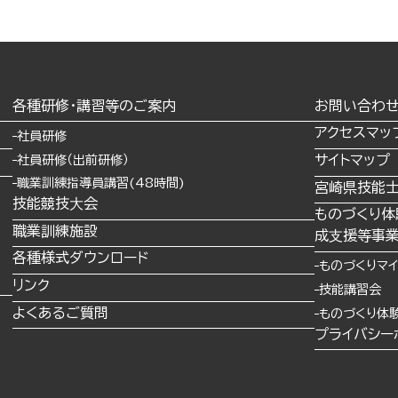
各種研修・講習等のご案内
お問い合わ
アクセスマッ
社員研修
サイトマップ
社員研修（出前研修）
職業訓練指導員講習(48時間)
宮崎県技能
技能競技⼤会
ものづくり体
職業訓練施設
成⽀援等事業
ス
各種様式ダウンロード
ものづくりマ
リンク
技能講習会
よくあるご質問
ものづくり体
プライバシー