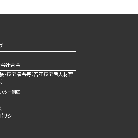
せ
プ
士会連合会
験・技能講習等（若年技能者⼈材育
）
イスター制度
験
ポリシー